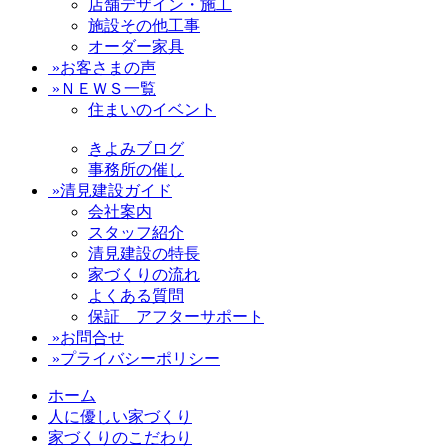
店舗デザイン・施工
施設その他工事
オーダー家具
»お客さまの声
»ＮＥＷＳ一覧
住まいのイベント
きよみブログ
事務所の催し
»清見建設ガイド
会社案内
スタッフ紹介
清見建設の特長
家づくりの流れ
よくある質問
保証 アフターサポート
»お問合せ
»プライバシーポリシー
ホーム
人に優しい家づくり
家づくりのこだわり