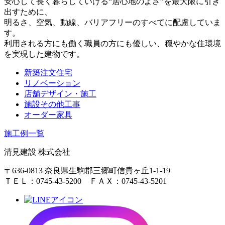
安心して長く暮らしていける“居心地のよさ”を最大限に引き
出すために、
明るさ、空気、動線、バリアフリーのすべてに配慮していま
す。
利用される方にも働く職員の方にも優しい、穏やかな住環境
を実現した建物です。
新築注文住宅
リノベーション
店舗デザイン・施工
施設その他工事
オーダー家具
施工例一覧
清見建設 株式会社
〒636-0813
奈良県生駒郡三郷町信貴ヶ丘1-1-19
ＴＥＬ：0745-43-5200
ＦＡＸ：0745-43-5201