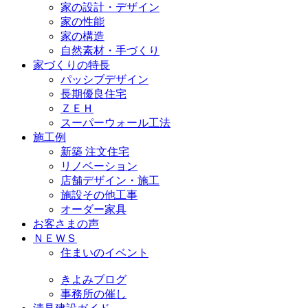
家の設計・デザイン
家の性能
家の構造
自然素材・手づくり
家づくりの特長
パッシブデザイン
長期優良住宅
ＺＥＨ
スーパーウォール工法
施工例
新築 注文住宅
リノベーション
店舗デザイン・施工
施設その他工事
オーダー家具
お客さまの声
ＮＥＷＳ
住まいのイベント
きよみブログ
事務所の催し