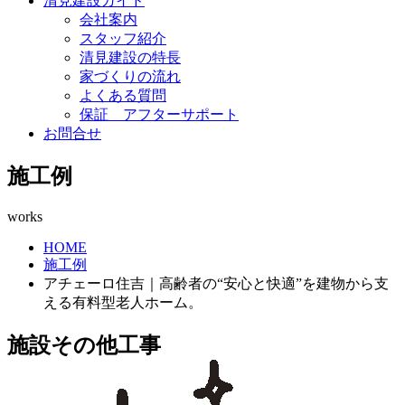
清見建設ガイド
会社案内
スタッフ紹介
清見建設の特長
家づくりの流れ
よくある質問
保証 アフターサポート
お問合せ
施工例
works
HOME
施工例
アチェーロ住吉｜高齢者の“安心と快適”を建物から支
える有料型老人ホーム。
施設その他工事