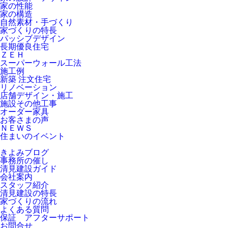
家の性能
家の構造
自然素材・手づくり
家づくりの特長
パッシブデザイン
長期優良住宅
ＺＥＨ
スーパーウォール工法
施工例
新築 注文住宅
リノベーション
店舗デザイン・施工
施設その他工事
オーダー家具
お客さまの声
ＮＥＷＳ
住まいのイベント
きよみブログ
事務所の催し
清見建設ガイド
会社案内
スタッフ紹介
清見建設の特長
家づくりの流れ
よくある質問
保証 アフターサポート
お問合せ