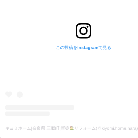
この投稿をInstagramで見る
キヨミホーム|奈良県 三郷町|新築
リフォーム(@kiyomi.home.nara)が