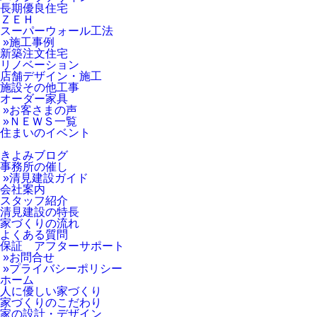
長期優良住宅
ＺＥＨ
スーパーウォール工法
»施工事例
新築注文住宅
リノベーション
店舗デザイン・施工
施設その他工事
オーダー家具
»お客さまの声
»ＮＥＷＳ一覧
住まいのイベント
きよみブログ
事務所の催し
»清見建設ガイド
会社案内
スタッフ紹介
清見建設の特長
家づくりの流れ
よくある質問
保証 アフターサポート
»お問合せ
»プライバシーポリシー
ホーム
人に優しい家づくり
家づくりのこだわり
家の設計・デザイン