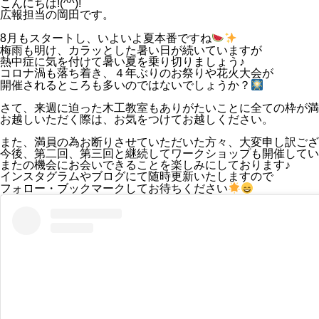
こんにちは!(^^)!
広報担当の岡田です。
8月もスタートし、いよいよ夏本番ですね
梅雨も明け、カラッとした暑い日が続いていますが
熱中症に気を付けて暑い夏を乗り切りましょう♪
コロナ渦も落ち着き、４年ぶりのお祭りや花火大会が
開催されるところも多いのではないでしょうか？
さて、来週に迫った木工教室もありがたいことに全ての枠が満
お越しいただく際は、お気をつけてお越しください。
また、満員の為お断りさせていただいた方々、大変申し訳ござ
今後、第二回、第三回と継続してワークショップも開催してい
またの機会にお会いできることを楽しみにしております♪
インスタグラムやブログにて随時更新いたしますので
フォロー・ブックマークしてお待ちください